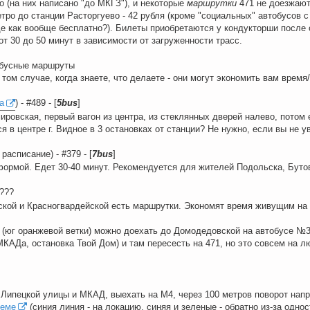
 (на них написано "до МКГЗ"), и некоторые
маршрутки
471 не доезжают 
тро до станции Расторгуево - 42 рубля (кроме "социальных" автобусов 
е как вообще бесплатно?). Билеты приобретаются у кондукторши после 
т 30 до 50 минут в зависимости от загруженности трасс.
обусные маршруты
 том случае, когда знаете, что делаете - они могут экономить вам время
а
) - #489 - [
5bus
]
мировская, первый вагон из центра, из стеклянных дверей налево, потом
ся в центре г. Видное в 3 остановках от станции? Не нужно, если вы не у
, расписание) - #379 - [
7bus
]
формой. Едет 30-40 минут. Рекомендуется для жителей Подольска, Бутов
#???
кой и Красногвардейской есть маршрутки. Экономят время живущим на 
н (юг оранжевой ветки) можно доехать до Домодедовской на автобусе 
КАДа, остановка Твой Дом) и там пересесть на 471, но это совсем на л
Липецкой улицы и МКАД, выехать на М4, через 100 метров поворот напра
хеме
(синия линия - на локацию, синяя и зеленые - обратно из-за одно