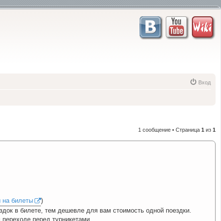
Вход
1 сообщение • Страница
1
из
1
 на билеты
)
ездок в билете, тем дешевле для вам стоимость одной поездки.
 переходе перед турникетами.