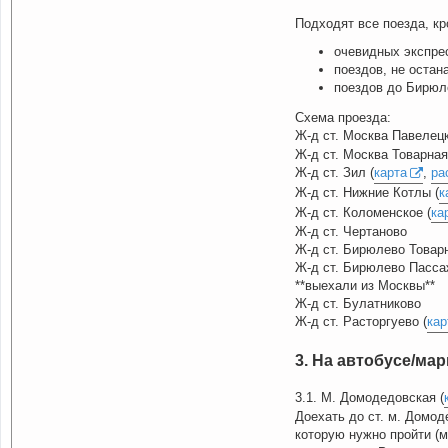
Подходят все поезда, к
очевидных экспре
поездов, не оста
поездов до Бирюл
Схема проезда:
Ж-д ст. Москва Павелецк
Ж-д ст. Москва Товарная
Ж-д ст. Зил (
карта
,
ра
Ж-д ст. Нижние Котлы (
к
Ж-д ст. Коломенское (
ка
Ж-д ст. Чертаново
Ж-д ст. Бирюлево Товар
Ж-д ст. Бирюлево Пасса
**выехали из Москвы**
Ж-д ст. Булатниково
Ж-д ст. Расторгуево (
кар
3. На автобусе/ма
3.1. М. Домодедовская (
Доехать до ст. м. Домод
которую нужно пройти (м