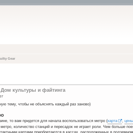
ilty Gear
\ Дом культуры и файтинга
:37
ую тему, чтобы не объяснять каждый раз заново)
ро
ине, то вам придется для начала воспользоваться метро (
карта
,
цены
 метро, количество станций и пересадок не играет роли. Чем больше по
тактными картами приобретаются в кассах, расположенных в подземном