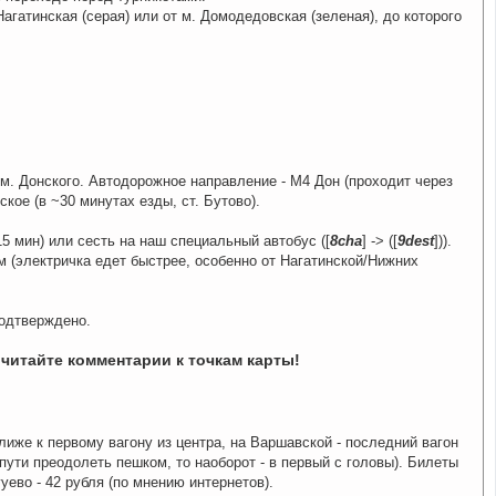
гатинская (серая) или от м. Домодедовская (зеленая), до которого
м. Донского. Автодорожное направление - М4 Дон (проходит через
кое (в ~30 минутах езды, ст. Бутово).
15 мин) или сесть на наш специальный автобус ([
8cha
] -> ([
9dest
])).
(электричка едет быстрее, особенно от Нагатинской/Нижних
подтверждено.
читайте комментарии к точкам карты!
лиже к первому вагону из центра, на Варшавской - последний вагон
пути преодолеть пешком, то наоборот - в первый с головы). Билеты
ево - 42 рубля (по мнению интернетов).