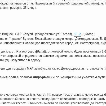
ацию начинается от м. Павелецкая (на зеленой=радиальной линии), м. На
льная) примерно 35 минут.
г. Видное, ТИЗ "Сатурн" (продолжение ул. Гоголя),
52
- [
9dest
].
на юг, "правее" Бутово. Ближайшие станции метро: Домодедовская, Б. Д
 направления: Павелецкое (проходит через город, ст. Расторгуево), Курс
до ж-д ст. Расторгуево ([
8cha
]), от которой можно будет прогуляться (~
и электричкой определяется вашими вкусами, расположением, временем 
нибудь закупиться в дорогу.
ще один маршрут MFA-автобуса от ст. м. Домодедовская - это пока не 
ения более полной информации по конкретным участкам пути 
о в четырех местах (см. карту). На первых трех станциях метро выход б
в четвертый вагон с хвоста поезда (если собираетесь последнюю часть 
 билетных кассах. Стоимость билета от Павелецкого вокзала до Расторгу