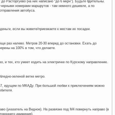
до Расторгуево (на них написано "до 6 мкрн"). Будьте бдительны.
с черными номерами маршрутов - там немного дешевле, а по
отправления автобуса.
/деньги, если вы живете/приезжаете к местам их посадки.
 еще раз налево. Метров 20-30 вперед до остановки. Ехать до
верены на 100% в том, что делаете.
о, и тех, кто умеет ездить на электричке по Курскому направлению.
бледно-зеленой ветке метро.
№37, идущем по МКАДу. При большой любви к приключениям можно
юбителя.
во (указатель на Видное). На развязке под М4 повернуть направо (в
стороннего движения).