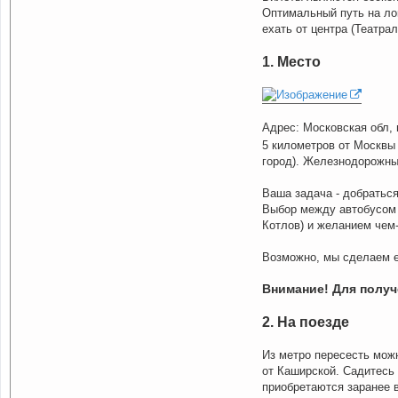
т
Оптимальный путь на лок
а
к
ехать от центра (Театра
т
н
а
1. Место
я
и
н
ф
о
р
Адрес: Московская обл, 
м
а
5 километров от Москвы 
ц
город). Железнодорожные
и
я
п
Ваша задача - добраться 
о
л
Выбор между автобусом 
ь
Котлов) и желанием чем-
з
о
в
Возможно, мы сделаем е
а
т
е
Внимание! Для получ
л
я
B
2. На поезде
i
o
L
Из метро пересесть можн
o
g
от Каширской. Садитесь 
I
приобретаются заранее в
n