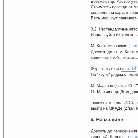
доезжают до Расторгуево
Стоимость проезда от ме
социальным картам врод
Весь маршрут занимает о
3.2. Нестандартные авт
Используйте их только в
М. Кантемировская (
карт
Доехать до ст. м. Канте
конечной, чтобы оказать
Жд. ст. Бутово (
карта
На "круге" рядом с плат
М. Марьино (
карта
) - 
От Марьино до Домодевс
Также от м. Теплый Ста
выйти на МКАДе (27км. М
4. На машине
Доехать до пересечения 
туннель). Дальше -
по с