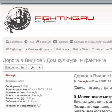
Smartfeed
FAQ
Правила
Галерея
Связаться с администрацией
Fighting.ru
Список форумов
Файтинги
Guilty Gear
Сообщество Gu
Дорога в Видное \ Дом культуры и файтинга
Закрыто
Дорога в Видное 
BioLogIn
Запускаю супер
С
BioLogIn
»
05 май 2011, 10
о
Сообщения:
21061
о
(Сделал наконец отдельн
Зарегистрирован:
05 июл 2005, 13:00
б
Карточка игрока:
BioLogIn
щ
Канал пользователя:
BioLogIn
0. Московское мет
е
Благодарил (а):
1356 раз
н
Если вы едете не на маш
Поблагодарили:
2713 раз
и
К
е
Контактная информация:
Поездка это один вход в
о
н
Билеты являются бескон