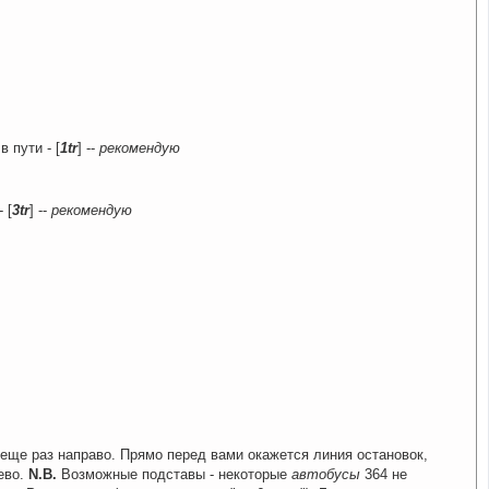
в пути - [
1tr
] --
рекомендую
 [
3tr
] --
рекомендую
м еще раз направо. Прямо перед вами окажется линия остановок,
ево.
N.B.
Возможные подставы - некоторые
автобусы
364 не