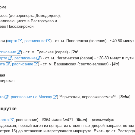
роме
ссов (до аэропорта Домодедово),
навливающихся в Расторгуево и
ево Пассажирской.
ая (
карта
,
расписание
) - ст. м. Павелецкая (зеленая) - ~40-50 минут 
списание
) - ст. м. Тульская (серая) - [
2tr
]
арта
,
расписание
) - ст. м. Нагатинская (серая) - ~20-30 минут в пути -
рта
,
расписание
) - ст. м. Варшавская (светло-зеленая) - [
4tr
]
ная
жирская
та
,
расписание на Москву
) **приехали, пересаживаемся** - [
8cha
]
ршрутке
карта
, расписание) - #364 и\или №471- [
6bus
] --
рекомендую
едовская, первый вагон из центра, из стеклянных дверей направо, пото
етров 15) до остановки интересующего маршрута. Ехать до ст. Расторгу