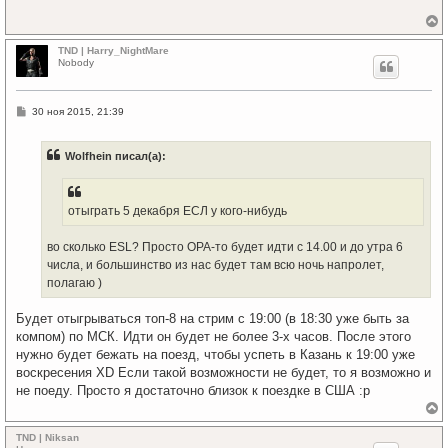
е
р
TND | Harry_NightMare
н
Nobody
у
т
ь
С
30 ноя 2015, 21:39
с
о
я
о
к
б
Wolfhein писал(а):
щ
н
е
а
н
ч
и
а
е
отыграть 5 декабря ЕСЛ у кого-нибудь
л
у
во сколько ESL? Просто OPA-то будет идти с 14.00 и до утра 6
числа, и большинство из нас будет там всю ночь напролет,
полагаю )
Будет отыгрываться топ-8 на стрим с 19:00 (в 18:30 уже быть за
компом) по МСК. Идти он будет не более 3-х часов. После этого
нужно будет бежать на поезд, чтобы успеть в Казань к 19:00 уже
воскресения XD Если такой возможности не будет, то я возможно и
не поеду. Просто я достаточно близок к поездке в США :p
е
р
TND | Niksan