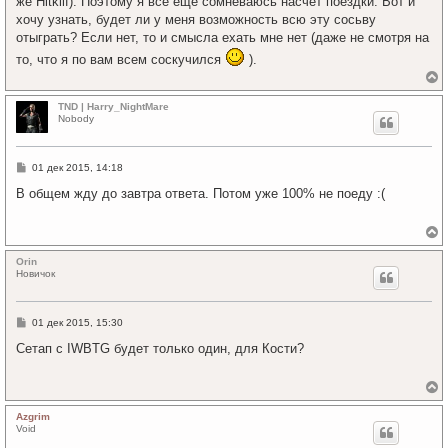
же Hitklif). Поэтому я все еще сомневаюсь насчет поездки. Вот и
у
хочу узнать, будет ли у меня возможность всю эту сосьву
отыграть? Если нет, то и смысла ехать мне нет (даже не смотря на
то, что я по вам всем соскучился
).
е
р
TND | Harry_NightMare
н
Nobody
у
т
ь
С
01 дек 2015, 14:18
с
о
я
о
В общем жду до завтра ответа. Потом уже 100% не поеду :(
к
б
щ
н
е
а
н
ч
е
и
а
р
Orin
е
л
н
Новичок
у
у
т
ь
С
01 дек 2015, 15:30
с
о
я
о
Сетап с IWBTG будет только один, для Кости?
к
б
щ
н
е
а
н
ч
е
и
а
р
Azgrim
е
л
н
Void
у
у