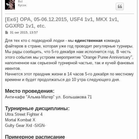
flcl
Кусок
[Екб] OPA, 05-06.12.2015, USF4 1v1, MKX 1v1,
GGXRD 1v1, etc.
С
31 окт 2015, 13:57
о
о
Для тех кто с подводной лодки - мы
единственная
команда
б
файтеров в стране, которая уже год проводит регулярные турниры.
щ
е
Мы рады сообщить, что 5-го декабря нам исполнится год. В честь
н
этого события мы устроим мероприятие "Orange Puree Anniversary",
и
е
наполненное как серьезной турнирной частью, так и кучей фановых
ивентов.
Начнется этот праздник жизни в 14 часов 5-го декабря по местному
времени и будет продолжаться до 10 утра следующего дня.
Место проведения:
Анти-кафе "Альма-Матер" ул. Большакова 71
Турнирные дисциплины:
Ultra Street Fighter 4
Mortal Kombat X
Gulty Gear Xrd -SIGN-
Примерное расписание