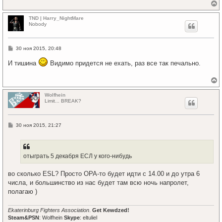
е
р
TND | Harry_NightMare
н
Nobody
у
т
ь
С
30 ноя 2015, 20:48
с
о
я
о
И тишина
Видимо придется не ехать, раз все так печально.
к
б
щ
н
е
а
н
ч
е
и
а
р
Wolfhein
е
л
н
Limit... BREAK?
у
у
т
ь
С
30 ноя 2015, 21:27
с
о
я
о
к
б
щ
н
е
а
отыграть 5 декабря ЕСЛ у кого-нибудь
н
ч
и
а
е
во сколько ESL? Просто OPA-то будет идти с 14.00 и до утра 6
л
числа, и большинство из нас будет там всю ночь напролет,
у
полагаю )
Ekaterinburg Fighters Association
.
Get Kewdzed!
Steam&PSN
: Wolfhein
Skype
: eltuliel