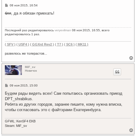
ь
С
08 ноя 2015, 16:54
с
о
я
о
бля
, да я обязан приехать!
к
б
щ
н
е
а
н
ч
Последний раз редактировалось
veryevilman
08 ноя 2015, 16:55, всего
и
а
редактировалось 1 раз.
е
л
у
( SFV )
( USF4 )
( GGXrd Rev2 )
( T7 )
( SC6 )
( MK11 )
развелось же толерастов...
е
р
MiF_sv
н
Новичок
у
т
ь
С
09 ноя 2015, 15:00
с
о
я
о
Будем рады видеть всех! Сам попытаюсь организовать приезд
к
б
DPT_shrabikus.
щ
н
е
Ребята из других городов, заранее пишите, кому нужна вписка,
а
н
ч
чтобы согласовать это с файтэрами Екатеринбурга.
и
а
е
л
GFWL: KenSF4 EKB
у
Steam: MiF_sv
е