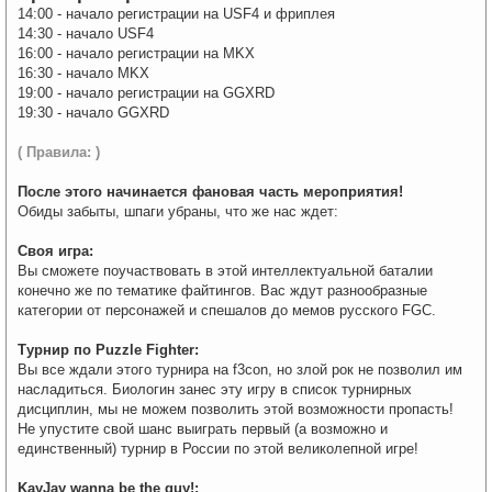
14:00 - начало регистрации на USF4 и фриплея
14:30 - начало USF4
16:00 - начало регистрации на MKX
16:30 - начало MKX
19:00 - начало регистрации на GGXRD
19:30 - начало GGXRD
( Правила: )
После этого начинается фановая часть мероприятия!
Обиды забыты, шпаги убраны, что же нас ждет:
Своя игра:
Вы сможете поучаствовать в этой интеллектуальной баталии
конечно же по тематике файтингов. Вас ждут разнообразные
категории от персонажей и спешалов до мемов русского FGC.
Турнир по Puzzle Fighter:
Вы все ждали этого турнира на f3con, но злой рок не позволил им
насладиться. Биологин занес эту игру в список турнирных
дисциплин, мы не можем позволить этой возможности пропасть!
Не упустите свой шанс выиграть первый (а возможно и
единственный) турнир в России по этой великолепной игре!
KayJay wanna be the guy!: