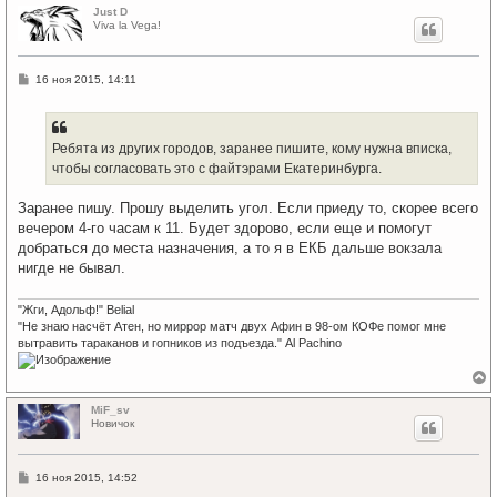
р
Just D
н
Viva la Vega!
у
т
ь
С
16 ноя 2015, 14:11
с
о
я
о
к
б
щ
н
е
а
Ребята из других городов, заранее пишите, кому нужна вписка,
н
ч
чтобы согласовать это с файтэрами Екатеринбурга.
и
а
е
л
Заранее пишу. Прошу выделить угол. Если приеду то, скорее всего
у
вечером 4-го часам к 11. Будет здорово, если еще и помогут
добраться до места назначения, а то я в ЕКБ дальше вокзала
нигде не бывал.
"Жги, Адольф!" Belial
"Не знаю насчёт Атен, но миррор матч двух Афин в 98-ом КОФе помог мне
вытравить тараканов и гопников из подъезда." Al Pachino
е
р
MiF_sv
н
Новичок
у
т
ь
С
16 ноя 2015, 14:52
с
о