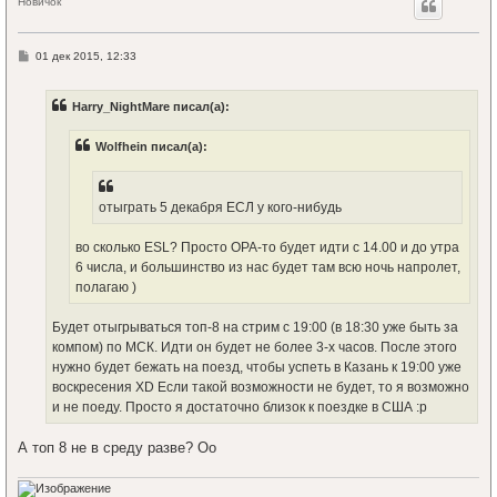
н
Новичок
у
т
ь
С
01 дек 2015, 12:33
с
о
я
о
к
б
Harry_NightMare писал(а):
щ
н
е
а
н
ч
Wolfhein писал(а):
и
а
е
л
у
отыграть 5 декабря ЕСЛ у кого-нибудь
во сколько ESL? Просто OPA-то будет идти с 14.00 и до утра
6 числа, и большинство из нас будет там всю ночь напролет,
полагаю )
Будет отыгрываться топ-8 на стрим с 19:00 (в 18:30 уже быть за
компом) по МСК. Идти он будет не более 3-х часов. После этого
нужно будет бежать на поезд, чтобы успеть в Казань к 19:00 уже
воскресения XD Если такой возможности не будет, то я возможно
и не поеду. Просто я достаточно близок к поездке в США :p
А топ 8 не в среду разве? Оо