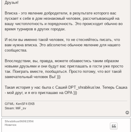
я
о
Друзья!
к
б
щ
н
е
Вписка - это явление добродетели, в результате которого вас
а
н
ч
пускает к себе в дом незнакомый человек, рассчитывающий на
и
а
е
вашу чистоплотность и порядочность. Это происходит обычно во
л
время турниров в других городах.
у
И если вы именно такой человек, то не стесняйтесь писать, что
вам нужна вписка. Это абсолютно обычное явление для нашего
сообщества.
Впоследствии, вы, правда, можете обзавестись таким образом
новыми друзьями и они будут вас приглашать в гости уже просто
так. Поиграть вместе, пообщаться. Просто потому, что вот такой
замечательный человек Вы! )))
Такая история у нас была с Сашей DPT_shrabikus'ом. Теперь Сашка
- мой друг, и я его приглашаю на OPA )))
GFWL: KenSF4 EKB
Steam: MiF_sv
е
р
Shrabikus06061994
н
Новичок
у