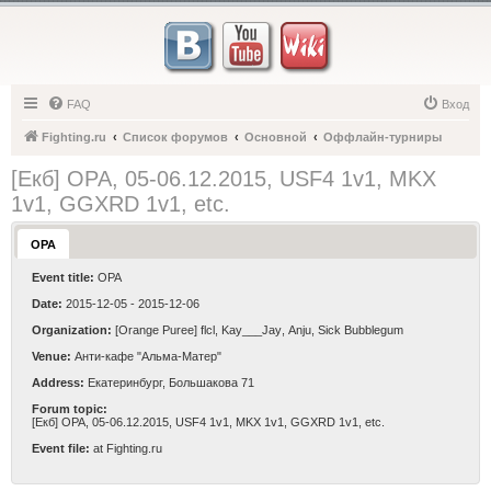
FAQ
Вход
Fighting.ru
Список форумов
Основной
Оффлайн-турниры
[Екб] OPA, 05-06.12.2015, USF4 1v1, MKX
1v1, GGXRD 1v1, etc.
OPA
Event title:
OPA
Date:
2015-12-05 - 2015-12-06
Organization:
[Orange Puree]
flcl
,
Kay___Jay
,
Anju
,
Sick Bubblegum
Venue:
Анти-кафе "Альма-Матер"
Address:
Екатеринбург, Большакова 71
Forum topic:
[Екб] OPA, 05-06.12.2015, USF4 1v1, MKX 1v1, GGXRD 1v1, etc.
Event file:
at Fighting.ru