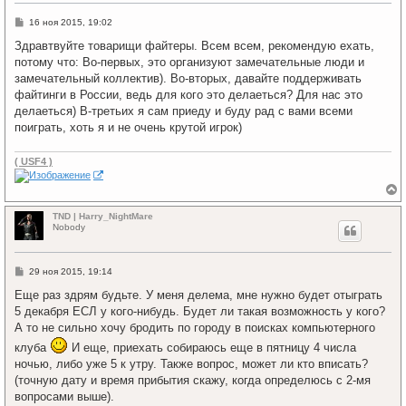
т
ь
С
16 ноя 2015, 19:02
с
о
я
о
Здравтвуйте товарищи файтеры. Всем всем, рекомендую ехать,
к
б
потому что: Во-первых, это организуют замечательные люди и
щ
н
е
замечательный коллектив). Во-вторых, давайте поддерживать
а
н
ч
файтинги в России, ведь для кого это делаеться? Для нас это
и
а
е
делаеться) В-третьих я сам приеду и буду рад с вами всеми
л
поиграть, хоть я и не очень крутой игрок)
у
( USF4 )
е
р
TND | Harry_NightMare
н
Nobody
у
т
ь
С
29 ноя 2015, 19:14
с
о
я
о
Еще раз здрям будьте. У меня делема, мне нужно будет отыграть
к
б
5 декабря ЕСЛ у кого-нибудь. Будет ли такая возможность у кого?
щ
н
е
А то не сильно хочу бродить по городу в поисках компьютерного
а
н
ч
клуба
И еще, приехать собираюсь еще в пятницу 4 числа
и
а
е
ночью, либо уже 5 к утру. Также вопрос, может ли кто вписать?
л
у
(точную дату и время прибытия скажу, когда определюсь с 2-мя
вопросами выше).