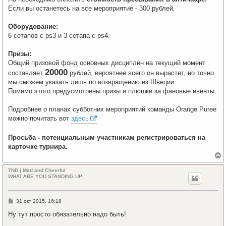
Если вы останетесь на все мероприятие - 300 рублей.
Оборудование:
6 сетапов с ps3 и 3 сетапа с ps4.
Призы:
Общий призовой фонд основных дисциплин на текущий момент
20000
составляет
рублей, вероятнее всего он вырастет, но точно
мы сможем указать лишь по возвращению из Швеции.
Помимо этого предусмотрены призы и плюшки за фановые ивенты.
Подробнее о планах субботних мероприятий команды Orange Puree
можно почитать вот
здесь
Просьба - потенциальным участникам регистрироваться на
карточке турнира.
е
р
TND | Mad and Cheerful
н
WHAT ARE YOU STANDING UP
у
т
ь
С
31 окт 2015, 16:18
с
о
я
о
Ну тут просто обязательно надо быть!
к
б
щ
н