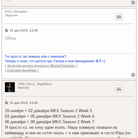
е
р
FGC | Shatalkir
н
Эцилопп
у
т
ь
С
01 дек 2015, 13:38
с
о
я
о
Offtop
к
б
щ
н
е
а
н
ч
и
Ты просто так лежишь или с намеком?..
а
е
Теперь я знаю, что цитата про Тагера и нож принадлежит
А.Т
=)
л
( Золотая цитата русского Mortal Kombat: )
у
( Считаем фреймы )
е
р
TND | Harry_NightMare
н
Nobody
у
т
ь
С
01 дек 2015, 13:40
с
о
я
о
29 ноября + 02 декабря MKX Season 2 Week 5
к
б
03 декабря + 05 декабря MKX Season 2 Week 6
щ
н
е
06 декабря + 09 декабря MKX Season 2 Week 7
а
н
ч
Я просто хз, не хочу один ехать. Нашу коммуну позвали на
и
а
е
кибериаду и они не хотят ехать + к нам приезжает в гости Юра (он
л