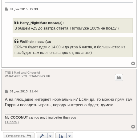
т
ь
С
01 дек 2015, 19:33
с
о
я
о
к
б
Harry_NightMare писал(а):
щ
н
е
а
В общем жду до завтра ответа. Потом уже 100% не поеду :(
н
ч
и
а
е
л
Wolfhein писал(а):
у
OPA-то будет идти с 14.00 и до утра 6 числа, и большинство из
нас будет там всю ночь напролет, полагаю )
е
р
TND | Mad and Cheerful
н
WHAT ARE YOU STANDING UP
у
т
ь
С
01 дек 2015, 21:44
с
о
я
о
А на площадке интернет нормальный? Если да, то можно прям там
к
б
Гарри и посадить играть, народу интересно будет, думаю.
щ
н
е
а
н
ч
и
My
COCONUT
can do anything better than you
а
е
( Chars )
л
у
е
р
Ответить