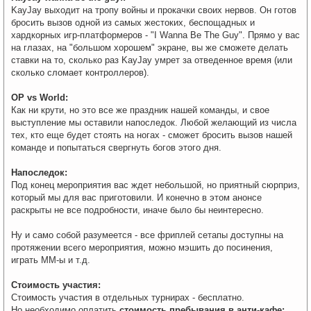
KayJay выходит на тропу войны и прокачки своих нервов. Он готов
бросить вызов одной из самых жестоких, беспощадных и
хардкорных игр-платформеров - "I Wanna Be The Guy". Прямо у вас
на глазах, на "большом хорошем" экране, вы же сможете делать
ставки на то, сколько раз KayJay умрет за отведенное время (или
сколько сломает контроллеров).
OP vs World:
Как ни крути, но это все же праздник нашей команды, и свое
выступление мы оставили напоследок. Любой желающий из числа
тех, кто еще будет стоять на ногах - сможет бросить вызов нашей
команде и попытаться свергнуть богов этого дня.
Напоследок:
Под конец мероприятия вас ждет небольшой, но приятный сюрприз,
который мы для вас приготовили. И конечно в этом анонсе
раскрыты не все подробности, иначе было бы неинтересно.
Ну и само собой разумеется - все фриплей сетапы доступны на
протяжении всего мероприятия, можно мэшить до посинения,
играть ММ-ы и т.д.
Стоимость участия:
Стоимость участия в отдельных турнирах - бесплатно.
Но необходимо оплатить
стоимость пребывания в анти-кафе: