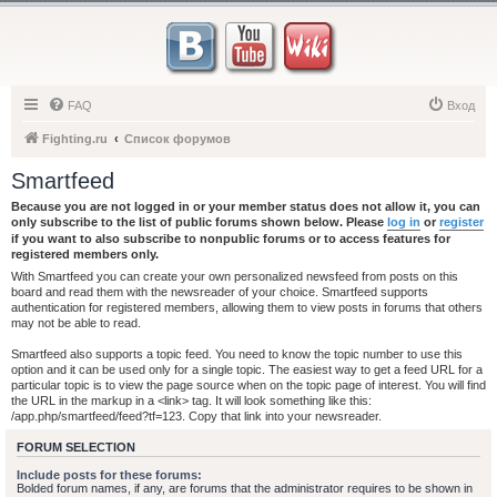
FAQ
Вход
Fighting.ru
Список форумов
Smartfeed
Because you are not logged in or your member status does not allow it, you can
only subscribe to the list of public forums shown below. Please
log in
or
register
if you want to also subscribe to nonpublic forums or to access features for
registered members only.
With Smartfeed you can create your own personalized newsfeed from posts on this
board and read them with the newsreader of your choice. Smartfeed supports
authentication for registered members, allowing them to view posts in forums that others
may not be able to read.
Smartfeed also supports a topic feed. You need to know the topic number to use this
option and it can be used only for a single topic. The easiest way to get a feed URL for a
particular topic is to view the page source when on the topic page of interest. You will find
the URL in the markup in a <link> tag. It will look something like this:
/app.php/smartfeed/feed?tf=123. Copy that link into your newsreader.
FORUM SELECTION
Include posts for these forums:
Bolded forum names, if any, are forums that the administrator requires to be shown in