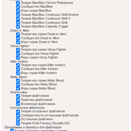
Теория BlazBlue Chrono Phantasma
Сообщество BlazBlue
Игры серии BlazBlue
Теория BlazBlue Continuum Shift Extend
Теория BlazBlue Continuum Shift II
Теория BlazBlue Continuum Shift
Теория BlazBlue Calamity Trigger
Dead or Alive
Теория игр серии Dead or Alive
Сообщество Dead or Alive
Игры серии Dead or Alive
Virtua Fighter
Теория игр серии Virtua Fighter
Сообщество Virtua Fighter
Игры серии Virtua Fighter
Killer Instinct
Теория игр серии Killer Instinct
Сообщество Killer Instinct
Игры серии Killer Instinct
Melty Blood
Теория игр серии Melty Blood
Сообщество Melty Blood
Игры серии Melty Blood
Файтсимы
Теория файтсимов
Практика файтсимов
Вселенные файтсимов
Остальные файтинги
Теория остальных файтингов
Сообщества по остальным файтингам
Остальные файтинги
Теория Final Fantasy Dissidia 012
Программы и девайсы для файтеров
Куплю / продам / поменяю / одолжу