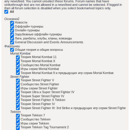
any newsfeed. You cannot unselect these forums. Forum names that have
strikethrough text are not allowed in a newsfeed and cannot be selected. If logged in
then all forum selection is disabled when you select bookmarked topics only.
All
Основной
Новости
Оффлайн-турниры
Онлайн-турниры
Зарубежные оффлайн-турниры
Лиги, ранбаты, клубы, кланы, команды
General Discussion and Events Announcements
Файтинги
Общая теория и общие вопросы
Mortal Kombat
Теория Mortal Kombat 11
Теория Mortal Kombat X
Сообщество Mortal Kombat
Игры серии Mortal Kombat
Теория Mortal Kombat 9 и предыдущих игр серии Mortal Kombat
Street Fighter
Теория Street Fighter V
Сообщество Street Fighter
Игры серии Street Fighter
Теория Ultra и Super Street Fighter IV
Теория Super Street Fighter IV
Теория Street Fighter X Tekken
Теория Street Fighter IV
Теория Street Fighter III: 3rd Strike и предыдущих игр серии Street Fighter
Tekken
Теория Tekken 7
Сообщество Tekken
Игры серии Tekken
Теория Tekken Tag Tournament 2