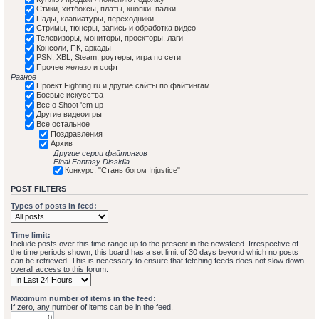
Стики, хитбоксы, платы, кнопки, палки
Пады, клавиатуры, переходники
Стримы, тюнеры, запись и обработка видео
Телевизоры, мониторы, проекторы, лаги
Консоли, ПК, аркады
PSN, XBL, Steam, роутеры, игра по сети
Прочее железо и софт
Разное
Проект Fighting.ru и другие сайты по файтингам
Боевые искусства
Все о Shoot 'em up
Другие видеоигры
Все остальное
Поздравления
Архив
Другие серии файтингов
Final Fantasy Dissidia
Конкурс: "Стань богом Injustice"
POST FILTERS
Types of posts in feed:
Time limit:
Include posts over this time range up to the present in the newsfeed. Irrespective of
the time periods shown, this board has a set limit of 30 days beyond which no posts
can be retrieved. This is necessary to ensure that fetching feeds does not slow down
overall access to this forum.
Maximum number of items in the feed:
If zero, any number of items can be in the feed.