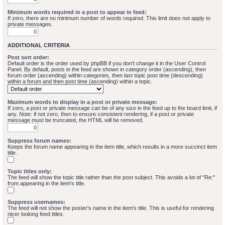
Minimum words required in a post to appear in feed:
If zero, there are no minimum number of words required. This limit does not apply to
private messages.
ADDITIONAL CRITERIA
Post sort order:
Default order is the order used by phpBB if you don’t change it in the User Control
Panel. By default, posts in the feed are shown in category order (ascending), then
forum order (ascending) within categories, then last topic post time (descending)
within a forum and then post time (ascending) within a topic.
Maximum words to display in a post or private message:
If zero, a post or private message can be of any size in the feed up to the board limit, if
any.
Note
: if not zero, then to ensure consistent rendering, if a post or private
message must be truncated, the HTML will be removed.
Suppress forum names:
Keeps the forum name appearing in the item title, which results in a more succinct item
title.
Topic titles only:
The feed will show the topic title rather than the post subject. This avoids a lot of "Re:"
from appearing in the item's title.
Suppress usernames:
The feed will not show the poster's name in the item's title. This is useful for rendering
nicer looking feed titles.